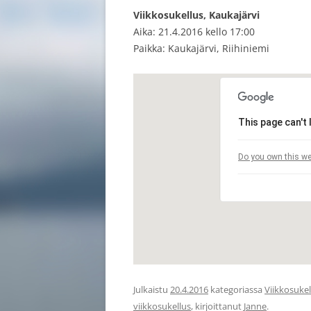
Viikkosukellus, Kaukajärvi
LAITESUKE
Aika: 21.4.2016 kello 17:00
JATKOKURS
Paikka: Kaukajärvi, Riihiniemi
SNORKKELI
KOULUTTAJ
This page can't
Do you own this we
Julkaistu
20.4.2016
kategoriassa
Viikkosukel
viikkosukellus
, kirjoittanut
Janne
.