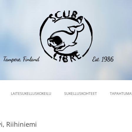
Siirry
lmalla
sisältöön
LAITESUKELLUSKOKEILU
SUKELLUSKOHTEET
TAPAHTUMA
LLUSKOKEILU
VIIKKOSUKELLUKSET
LLUKSEN PERUSKURSSI
i, Riihiniemi
LLUKSEN JATKOKURSSI