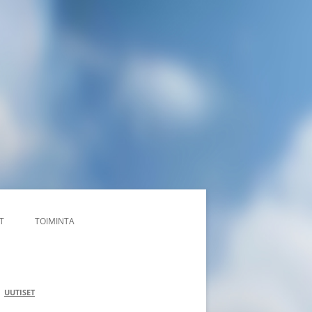
T
TOIMINTA
NIMITYKSET
NORPAT
UUTISET