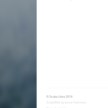
Artikkelien
selaus
© Scuba Libre 2016
ScubaWeb by Janne Helminen