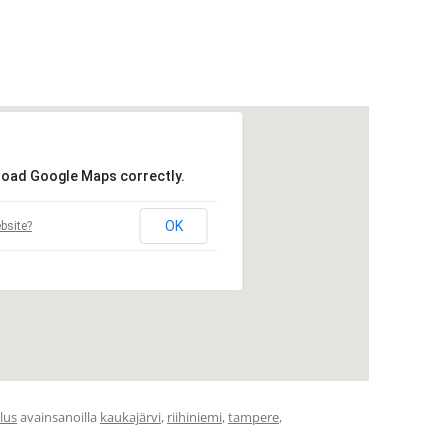
LLUKSEN SYVENTÄVÄ
SI
SUKELTAJA JA JUNIOR SCUBA
AT
 load Google Maps correctly.
OK
bsite?
lus
avainsanoilla
kaukajärvi
,
riihiniemi
,
tampere
,