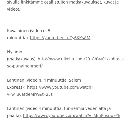
sivulle linkitämme osallistujien matkakuvaukset, kuvat ja
videot.
Kovalainen (video n. 5
minuuttia):
https://youtu.be/LtuCy6KKsAM
Nylamo
(matkakuvaus):
http://www.ulkoilu.com/2018/04/01/kohtees
sa-punainenmeri/
Lahtinen (video n. 4 minuuttia, Salem
Express):
https://www.youtube.com/watch?
v=w_B6atdeMrw&t=25s
Lahtinen (video 4 minuuttia, tunnelmia veden alta ja
päältä):
https://www.youtube.com/watch?v=MjhPhsuuEYk