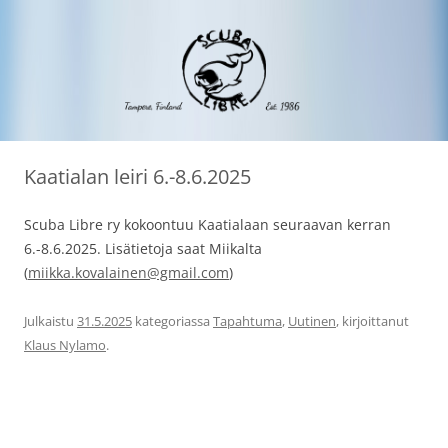
Siirry
Scuba Libre Ry
30 vuotta sukeltamista Tampereella ja maailmalla
sisältöön
Kaatialan leiri 6.-8.6.2025
Scuba Libre ry kokoontuu Kaatialaan seuraavan kerran
6.-8.6.2025. Lisätietoja saat Miikalta
(
miikka.kovalainen@gmail.com
)
Julkaistu
31.5.2025
kategoriassa
Tapahtuma
,
Uutinen
, kirjoittanut
Klaus Nylamo
.