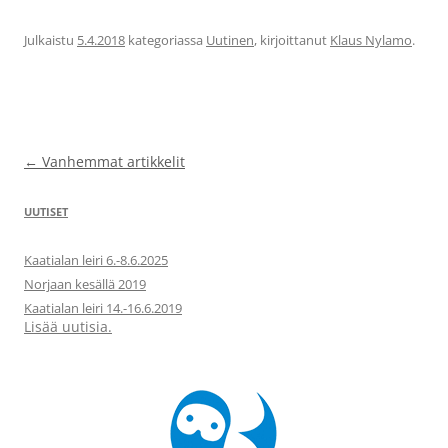
Julkaistu
5.4.2018
kategoriassa
Uutinen
, kirjoittanut
Klaus Nylamo
.
Artikkelien
←
Vanhemmat artikkelit
selaus
UUTISET
Kaatialan leiri 6.-8.6.2025
Norjaan kesällä 2019
Kaatialan leiri 14.-16.6.2019
Lisää uutisia.