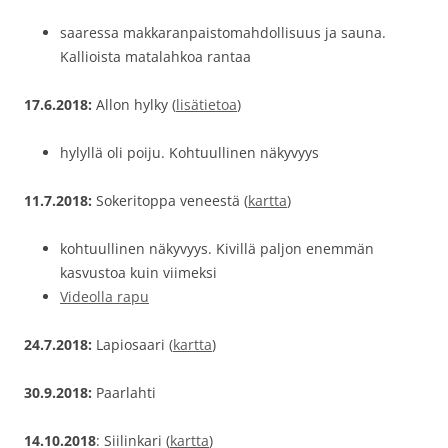
saaressa makkaranpaistomahdollisuus ja sauna.
Kallioista matalahkoa rantaa
17.6.2018:
Allon hylky (
lisätietoa
)
hylyllä oli poiju. Kohtuullinen näkyvyys
11.7.2018:
Sokeritoppa veneestä (
kartta
)
kohtuullinen näkyvyys. Kivillä paljon enemmän
kasvustoa kuin viimeksi
Videolla rapu
24.7.2018:
Lapiosaari (
kartta
)
30.9.2018:
Paarlahti
14.10.2018
: Siilinkari (
kartta
)