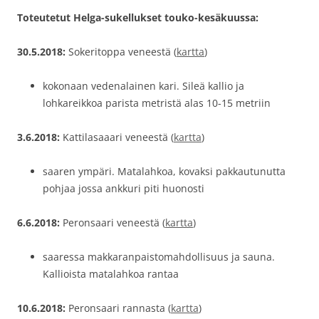
Toteutetut Helga-sukellukset touko-kesäkuussa:
30.5.2018:
Sokeritoppa veneestä (
kartta
)
kokonaan vedenalainen kari. Sileä kallio ja
lohkareikkoa parista metristä alas 10-15 metriin
3.6.2018:
Kattilasaaari veneestä (
kartta
)
saaren ympäri. Matalahkoa, kovaksi pakkautunutta
pohjaa jossa ankkuri piti huonosti
6.6.2018:
Peronsaari veneestä (
kartta
)
saaressa makkaranpaistomahdollisuus ja sauna.
Kallioista matalahkoa rantaa
10.6.2018:
Peronsaari rannasta (
kartta
)