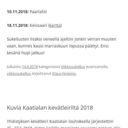
10.11.2018:
Paarlahti
18.11.2018:
Keissaari (
kartta
)
Sukellusten lisäksi veneellä ajeltiin jonkin verran muuten
vaan, kunnes kausi marraskuun lopussa päättyi. Ensi
kesänä hupi jatkuu!
Julkaistu
14.6.2018
kategoriassa
Viikkosukellus
avainsanoilla
viikkosukellus
, kirjoittanut
Klaus Nylamo
.
Kuvia Kaatialan kevätleiriltä 2018
Yhdistyksen kevätleiri Kaatialan louhoksella järjestettiin