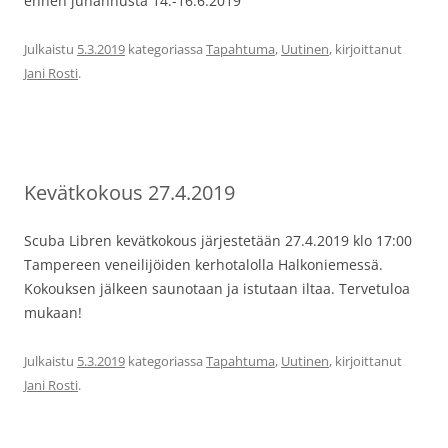
ennen juhannusta 14.-16.6.2019
Julkaistu
5.3.2019
kategoriassa
Tapahtuma
,
Uutinen
, kirjoittanut
Jani Rosti
.
Kevätkokous 27.4.2019
Scuba Libren kevätkokous järjestetään 27.4.2019 klo 17:00
Tampereen veneilijöiden kerhotalolla Halkoniemessä.
Kokouksen jälkeen saunotaan ja istutaan iltaa. Tervetuloa
mukaan!
Julkaistu
5.3.2019
kategoriassa
Tapahtuma
,
Uutinen
, kirjoittanut
Jani Rosti
.