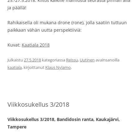
25.-27.5.2018. Kiitos kaikille mainiosta seurasta pinnan alla
ja päällä!
Rahikaisella oli mukana drone (rone), jolla saatiin tuttuun
paikkaan vähän uutta perspektiiviä:
Kuvat:
Kaatiala 2018
Julkaistu
27.5.2018
kategoriassa
Reissu
,
Uutinen
avainsanoilla
kaatiala
, kirjoittanut
Klaus Nylamo
.
Viikkosukellus 3/2018
Viikkosukellus 3/2018, Bandidosin ranta, Kaukajärvi,
Tampere