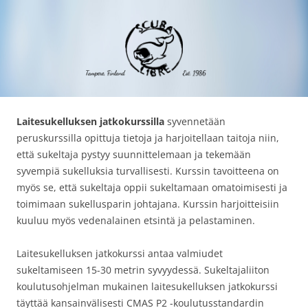
Siirry
Scuba Libre Ry
30 vuotta sukeltamista Tampereella ja maailmalla
sisältöön
Laitesukelluksen jatkokurssilla
syvennetään
peruskurssilla opittuja tietoja ja harjoitellaan taitoja niin,
että sukeltaja pystyy suunnittelemaan ja tekemään
syvempiä sukelluksia turvallisesti. Kurssin tavoitteena on
myös se, että sukeltaja oppii sukeltamaan omatoimisesti ja
toimimaan sukellusparin johtajana. Kurssin harjoitteisiin
kuuluu myös vedenalainen etsintä ja pelastaminen.
Laitesukelluksen jatkokurssi antaa valmiudet
sukeltamiseen 15-30 metrin syvyydessä. Sukeltajaliiton
koulutusohjelman mukainen laitesukelluksen jatkokurssi
täyttää kansainvälisesti CMAS P2 -koulutusstandardin