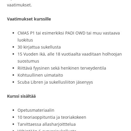
vaatimukset.
Vaatimukset kurssille
CMAS P1 tai esimerkiksi PADI OWD tai muu vastaava
luokitus
30 kirjattua sukellusta
15 Vuoden ikä, alle 18 vuotiaalta vaaditaan holhoojan
suostumus
Riittävä fyysinen sekä henkinen terveydentila
Kohtuullinen uimataito
Scuba Libren ja sukellusliiton jäsenyys
Kurssi sisältää
Opetusmateriaalin
10 teoriaoppituntia ja teoriakokeen
Tarvittaessa allasharjoitttelua