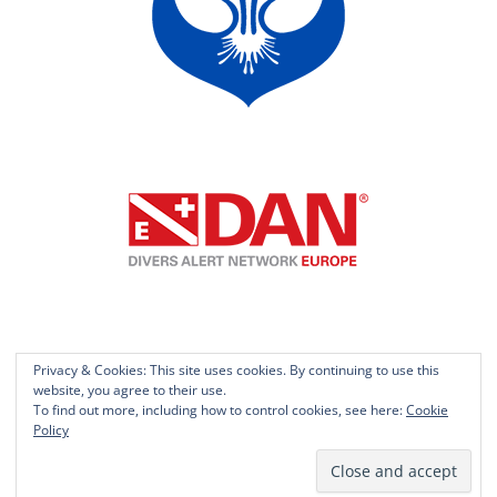
Privacy & Cookies: This site uses cookies. By continuing to use this
website, you agree to their use.
© Scuba Libre 2016
To find out more, including how to control cookies, see here:
Cookie
ScubaWeb by Janne Helminen
Policy
Kirjaudu sisään
Rekisteröidy