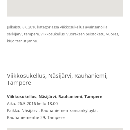
Julkaistu
8.6.2016
kategoriassa
Viikkosukellus
avainsanoilla
särkijärvi
,
tampere
,
viikkosukellus
,
vuoreksen puistokatu
,
vuores
,
kirjoittanut
Janne
.
Viikkosukellus, Näsijärvi, Rauhaniemi,
Tampere
Viikkosukellus, Näsijärvi, Rauhaniemi, Tampere
Aika: 26.5.2016 kello 18:00
Paikka: Näsijärvi, Rauhaniemen kansankylpylä,
Rauhaniementie 29, Tampere