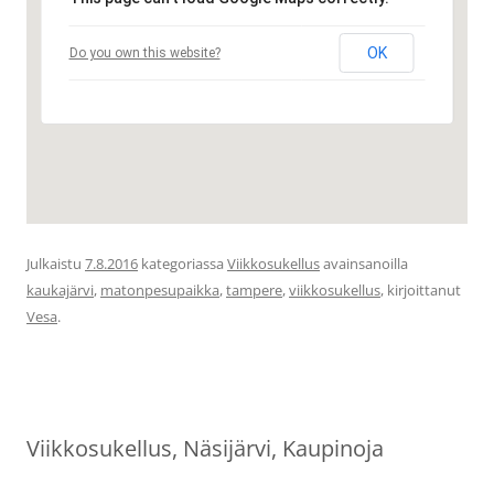
OK
Do you own this website?
Julkaistu
7.8.2016
kategoriassa
Viikkosukellus
avainsanoilla
kaukajärvi
,
matonpesupaikka
,
tampere
,
viikkosukellus
, kirjoittanut
Vesa
.
Viikkosukellus, Näsijärvi, Kaupinoja