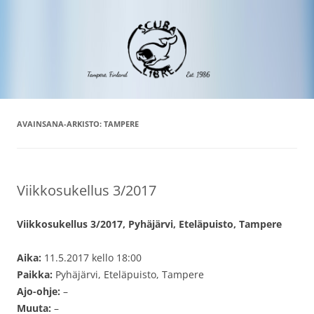
Siirry
Scuba Libre Ry
30 vuotta sukeltamista Tampereella ja maailmalla
sisältöön
AVAINSANA-ARKISTO:
TAMPERE
Viikkosukellus 3/2017
Viikkosukellus 3/2017, Pyhäjärvi, Eteläpuisto, Tampere
Aika:
11.5.2017 kello 18:00
Paikka:
Pyhäjärvi, Eteläpuisto, Tampere
Ajo-ohje:
–
Muuta:
–