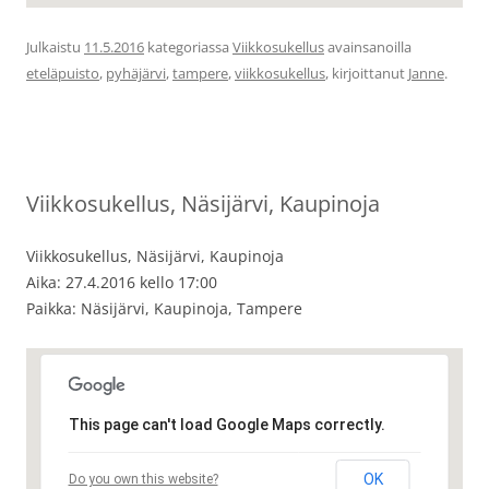
Julkaistu
11.5.2016
kategoriassa
Viikkosukellus
avainsanoilla
eteläpuisto
,
pyhäjärvi
,
tampere
,
viikkosukellus
, kirjoittanut
Janne
.
Viikkosukellus, Näsijärvi, Kaupinoja
Viikkosukellus, Näsijärvi, Kaupinoja
Aika: 27.4.2016 kello 17:00
Paikka: Näsijärvi, Kaupinoja, Tampere
This page can't load Google Maps correctly.
OK
Do you own this website?