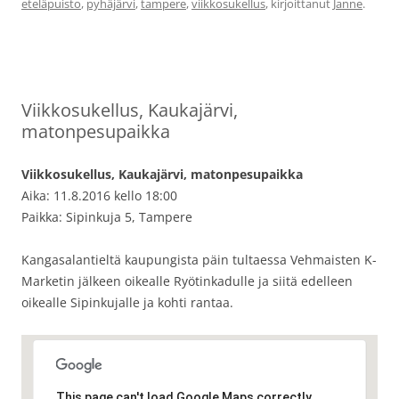
eteläpuisto
,
pyhäjärvi
,
tampere
,
viikkosukellus
, kirjoittanut
Janne
.
Viikkosukellus, Kaukajärvi,
matonpesupaikka
Viikkosukellus, Kaukajärvi, matonpesupaikka
Aika: 11.8.2016 kello 18:00
Paikka: Sipinkuja 5, Tampere
Kangasalantieltä kaupungista päin tultaessa Vehmaisten K-
Marketin jälkeen oikealle Ryötinkadulle ja siitä edelleen
oikealle Sipinkujalle ja kohti rantaa.
This page can't load Google Maps correctly.