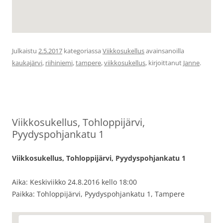
Julkaistu
2.5.2017
kategoriassa
Viikkosukellus
avainsanoilla
kaukajärvi
,
riihiniemi
,
tampere
,
viikkosukellus
, kirjoittanut
Janne
.
Viikkosukellus, Tohloppijärvi,
Pyydyspohjankatu 1
Viikkosukellus, Tohloppijärvi, Pyydyspohjankatu 1
Aika: Keskiviikko 24.8.2016 kello 18:00
Paikka: Tohloppijärvi, Pyydyspohjankatu 1, Tampere