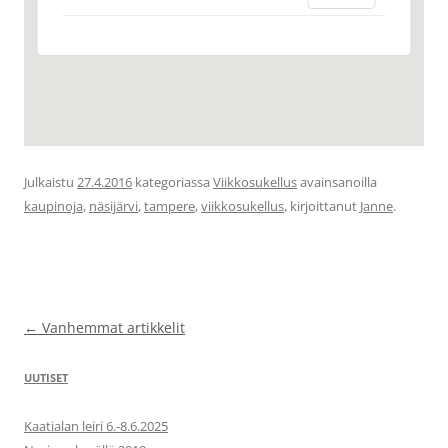
Julkaistu
27.4.2016
kategoriassa
Viikkosukellus
avainsanoilla
kaupinoja
,
näsijärvi
,
tampere
,
viikkosukellus
, kirjoittanut
Janne
.
Artikkelien
←
Vanhemmat artikkelit
selaus
UUTISET
Kaatialan leiri 6.-8.6.2025