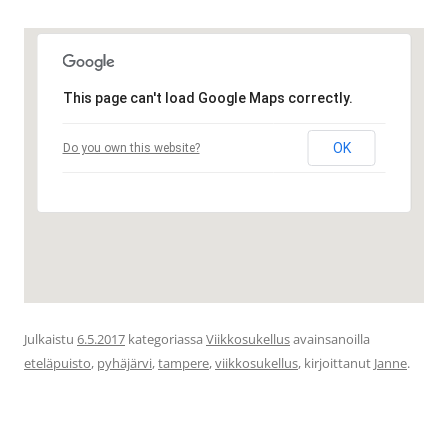
This page can't load Google Maps correctly.
OK
Do you own this website?
Julkaistu
6.5.2017
kategoriassa
Viikkosukellus
avainsanoilla
eteläpuisto
,
pyhäjärvi
,
tampere
,
viikkosukellus
, kirjoittanut
Janne
.