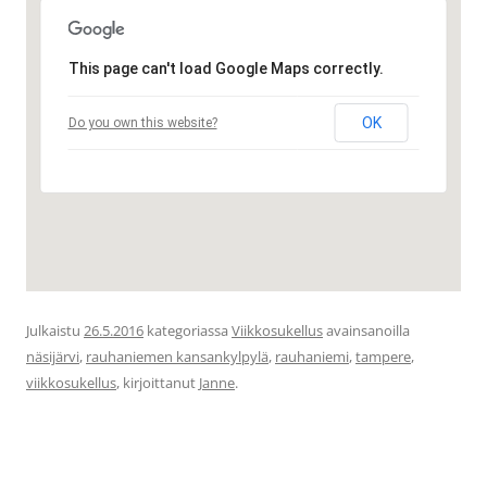
This page can't load Google Maps correctly.
OK
Do you own this website?
Julkaistu
26.5.2016
kategoriassa
Viikkosukellus
avainsanoilla
näsijärvi
,
rauhaniemen kansankylpylä
,
rauhaniemi
,
tampere
,
viikkosukellus
, kirjoittanut
Janne
.