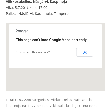
Viikkosukellus, Näsijärvi, Kaupinoja
Aika: 5.7.2016 kello 17:00
Paikka: Näsijärvi, Kaupinoja, Tampere
This page can't load Google Maps correctly.
OK
Do you own this website?
Julkaistu
5.7.2016
kategoriassa
Viikkosukellus
avainsanoilla
kaupinoja
,
näsijärvi
,
tampere
,
viikkosukellus
, kirjoittanut
Janne
.