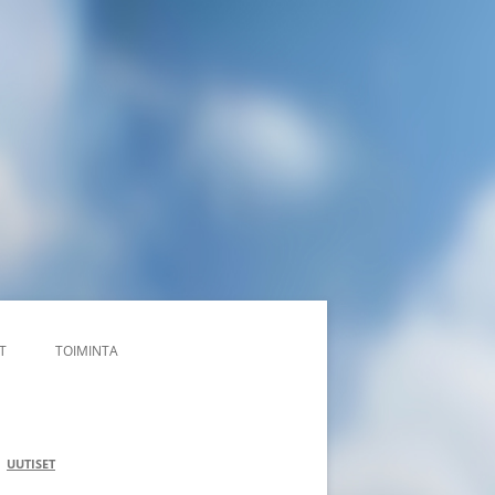
T
TOIMINTA
NIMITYKSET
NORPAT
UUTISET