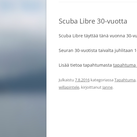
LAITESUKE
JATKOKURS
Scuba Libre 30-vuotta
SNORKKELI
Scuba Libre täyttää tänä vuonna 30-vu
KOULUTTAJ
Seuran 30-vuotista taivalta juhlitaan 
Lisää tietoa tapahtumasta
tapahtuma 
Julkaistu
7.8.2016
kategoriassa
Tapahtuma
willapintele
, kirjoittanut
Janne
.