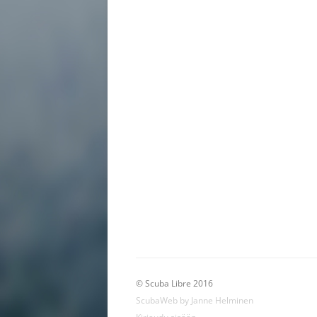
© Scuba Libre 2016
ScubaWeb by Janne Helminen