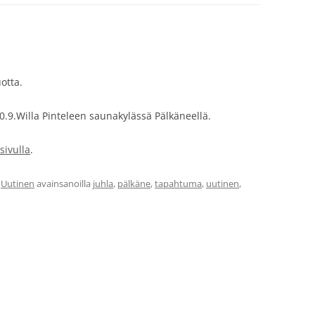
LLUKSEN SYVENTÄVÄ
SI
SUKELTAJA JA JUNIOR SCUBA
otta.
AT
10.9.Willa Pinteleen saunakylässä Pälkäneellä.
sivulla
.
,
Uutinen
avainsanoilla
juhla
,
pälkäne
,
tapahtuma
,
uutinen
,