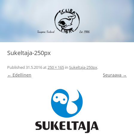
Siirry
Scuba Libre Ry
30 vuotta sukeltamista Tampereella ja maailmalla
sisältöön
Sukeltaja-250px
Published
31.5.2016
at
250 × 165
in
Sukeltaja-250px
.
← Edellinen
Seuraava →