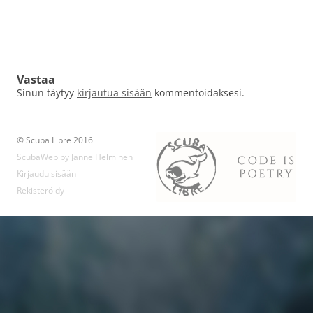
Vastaa
Sinun täytyy
kirjautua sisään
kommentoidaksesi.
© Scuba Libre 2016
ScubaWeb by Janne Helminen
Kirjaudu sisään
Rekisteröidy