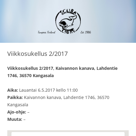
Siirry
Scuba Libre Ry
30 vuotta sukeltamista Tampereella ja maailmalla
sisältöön
Viikkosukellus 2/2017
Viikkosukellus 2/2017, Kaivannon kanava, Lahdentie
1746, 36570 Kangasala
Aika:
Lauantai 6.5.2017 kello 11:00
Paikka:
Kaivannon kanava, Lahdentie 1746, 36570
Kangasala
Ajo-ohje:
–
Muuta:
–