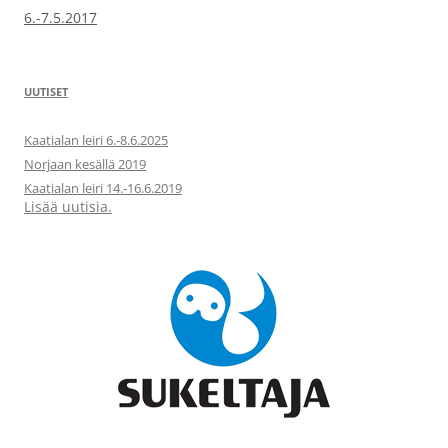
selaus
6.-7.5.2017
UUTISET
Kaatialan leiri 6.-8.6.2025
Norjaan kesällä 2019
Kaatialan leiri 14.-16.6.2019
Lisää uutisia.