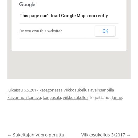
This page can't load Google Maps correctly.
OK
Do you own this website?
Julkaistu
6.5.2017
kategoriassa
Viikkosukellus
avainsanoilla
kaivannon kanava
,
kangasala
,
viikkosukellus
, kirjoittanut
Janne
.
Artikkelien
←
Sukeltajan vuoro peruttu
Viikkosukellus 3/2017
→