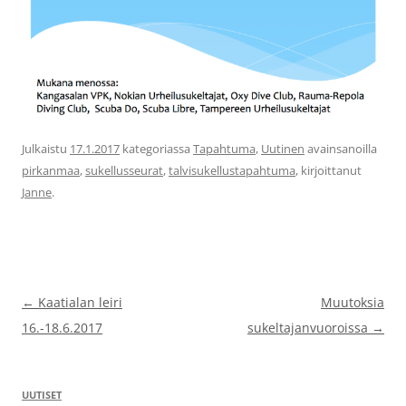
Julkaistu
17.1.2017
kategoriassa
Tapahtuma
,
Uutinen
avainsanoilla
pirkanmaa
,
sukellusseurat
,
talvisukellustapahtuma
, kirjoittanut
Janne
.
Artikkelien
←
Kaatialan leiri
Muutoksia
selaus
16.-18.6.2017
sukeltajanvuoroissa
→
UUTISET