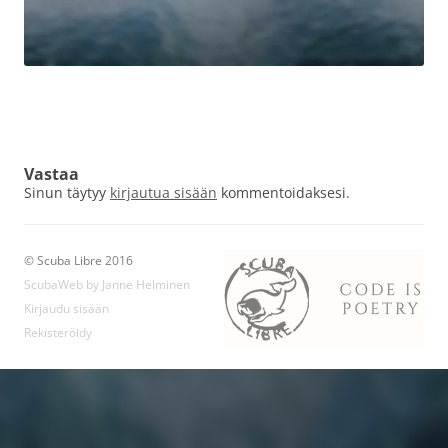
Vastaa
Sinun täytyy
kirjautua sisään
kommentoidaksesi.
© Scuba Libre 2016
ScubaWeb by Janne Helminen
Kirjaudu sisään
Rekisteröidy