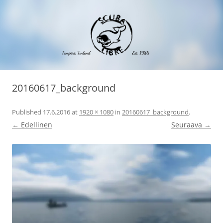
Siirry
Scuba Libre Ry
30 vuotta sukeltamista Tampereella ja maailmalla
sisältöön
20160617_background
Published
17.6.2016
at
1920 × 1080
in
20160617_background
.
← Edellinen
Seuraava →