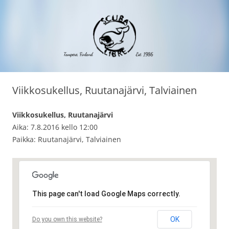
Siirry
Scuba Libre Ry
30 vuotta sukeltamista Tampereella ja maailmalla
sisältöön
Viikkosukellus, Ruutanajärvi, Talviainen
Viikkosukellus, Ruutanajärvi
Aika: 7.8.2016 kello 12:00
Paikka: Ruutanajärvi, Talviainen
This page can't load Google Maps correctly.
OK
Do you own this website?