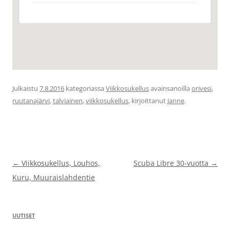
Julkaistu
7.8.2016
kategoriassa
Viikkosukellus
avainsanoilla
orivesi
,
ruutanajärvi
,
talviainen
,
viikkosukellus
, kirjoittanut
Janne
.
Artikkelien
←
Viikkosukellus, Louhos,
Scuba Libre 30-vuotta
→
selaus
Kuru, Muuraislahdentie
UUTISET