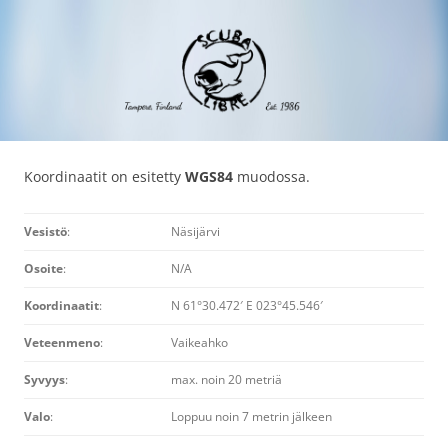
Siirry
Scuba Libre Ry
30 vuotta sukeltamista Tampereella ja maailmalla
sisältöön
Koordinaatit on esitetty
WGS84
muodossa.
Vesistö
:
Näsijärvi
Osoite
:
N/A
Koordinaatit
:
N 61°30.472′ E 023°45.546′
Veteenmeno
:
Vaikeahko
Syvyys
:
max. noin 20 metriä
Valo
:
Loppuu noin 7 metrin jälkeen